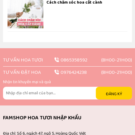
Cách chăm sóc hoa cắt cành
TƯ VẤN HOA TƯƠI
0865358592
(8H00-21H00)
TƯ VẤN ĐẶT HOA
0976424238
(8H00-21H00)
Nhận tin khuyến mại và quà
ĐĂNG KÝ
FAMSHOP HOA TƯƠI NHẬP KHẨU
Địa chỉ: Số 6, ngách 47, ngõ 5, Hoàng Quốc Việt