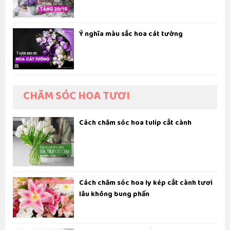
Ý nghĩa màu sắc hoa cát tường
CHĂM SÓC HOA TƯƠI
Cách chăm sóc hoa tulip cắt cành
Cách chăm sóc hoa ly kép cắt cành tươi
lâu không bung phấn