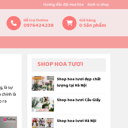
Hướng dẫn đặt mua hoa
Định vị shop
Hỗ trợ Online
Giỏ hàng
0976424238
0
Sản phẩm
SHOP HOA TƯƠI
Shop hoa tươi đẹp chất
lượng tại Hà Nội
, là sự
 chính là
Shop hoa tươi Cầu Giấy
o ra
Shop hoa tươi Hà Nội