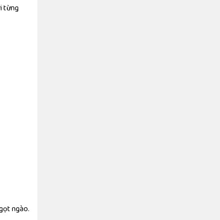
i từng
ngọt ngào.