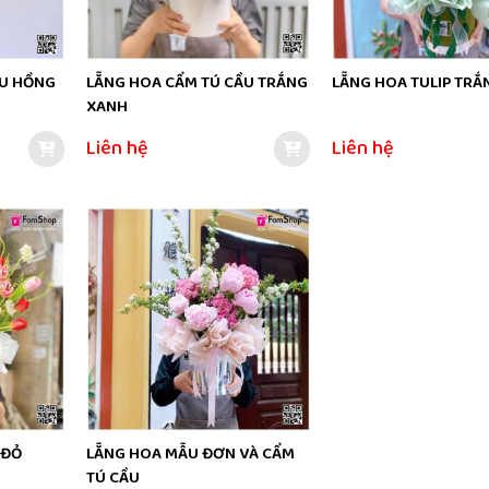
ẦU HỒNG
LẴNG HOA CẨM TÚ CẦU TRẮNG
LẴNG HOA TULIP TRẮ
XANH
Liên hệ
Liên hệ
 ĐỎ
LẴNG HOA MẪU ĐƠN VÀ CẨM
TÚ CẦU