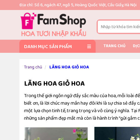
Địa chỉ: Số 6, ngách 47, ngõ 5, Hoàng Quốc Việt, Cầu Giấy, Hà Nội
DANH MỤC SẢN PHẨM
TRANG CHỦ
DỊC
Trang chủ
LÃNG HOA GIỎ HOA
LÃNG HOA GIỎ HOA
Trong thế giới ngôn ngữ đầy sắc màu của hoa, mỗi loài đề
biết ơn, là lời chúc may mắn hay đôi khi là sự chia sẻ đầy
một lựa chọn tinh tế, trang trọng và vô cùng ý nghĩa. Tạ
những sản phẩm đẹp mắt mà còn là hành trình “gửi gắm c