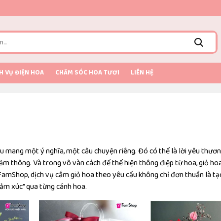
H VỤ ĐIỆN HOA
CHĂM SÓC HOA TƯƠI
LIÊN HỆ
u mang một ý nghĩa, một câu chuyện riêng. Đó có thể là lời yêu thương
 cảm thông. Và trong vô vàn cách để thể hiện thông điệp từ hoa, giỏ hoa
i FamShop, dịch vụ cắm giỏ hoa theo yêu cầu không chỉ đơn thuần là tạ
ảm xúc” qua từng cánh hoa.