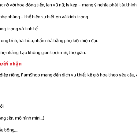
 rỡ với hoa đồng tiền, lan vũ nữ, ly kép – mang ý nghĩa phát tài, thịn
 nhẹ nhàng – thể hiện sự biết ơn và kính trọng.
ng trọng và tinh tế.
ung tính, hài hòa, nhấn nhá bằng phụ kiện hiện đại.
hẹ nhàng, tạo không gian tươi mới, thư giãn.
gười nhận
iệp riêng, FamShop mang đến dịch vụ thiết kế giỏ hoa theo yêu cầu,
ổi
ảng tên, mô hình mini…)
ấu bông,…