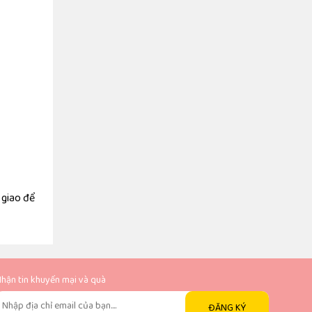
 giao để
hận tin khuyến mại và quà
ĐĂNG KÝ