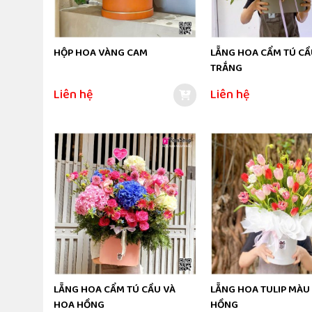
HỘP HOA VÀNG CAM
LẴNG HOA CẨM TÚ C
TRẮNG
Liên hệ
Liên hệ
LẴNG HOA CẨM TÚ CẦU VÀ
LẴNG HOA TULIP MÀU
HOA HỒNG
HỒNG