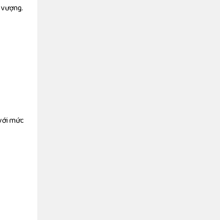
h vượng.
 với mức