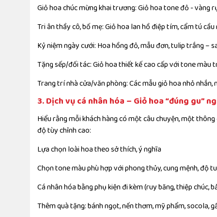
Giỏ hoa chúc mừng khai trương: Giỏ hoa tone đỏ - vàng rực
Tri ân thầy cô, bố mẹ: Giỏ hoa lan hồ điệp tím, cẩm tú cầu
Kỷ niệm ngày cưới: Hoa hồng đỏ, mẫu đơn, tulip trắng – sa
Tặng sếp/đối tác: Giỏ hoa thiết kế cao cấp với tone màu tr
Trang trí nhà cửa/văn phòng: Các mẫu giỏ hoa nhỏ nhắn, n
3. Dịch vụ cá nhân hóa – Giỏ hoa “đúng gu” n
Hiểu rằng mỗi khách hàng có một câu chuyện, một thông đ
độ tùy chỉnh cao:
Lựa chọn loài hoa theo sở thích, ý nghĩa
Chọn tone màu phù hợp với phong thủy, cung mệnh, độ tu
Cá nhân hóa bằng phụ kiện đi kèm (ruy băng, thiệp chúc, b
Thêm quà tặng: bánh ngọt, nến thơm, mỹ phẩm, socola, g