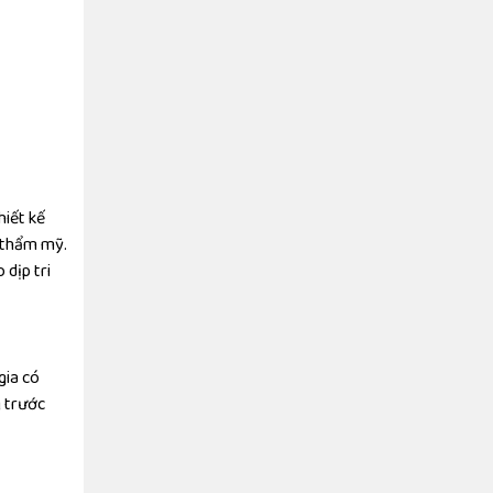
hiết kế
h thẩm mỹ.
dịp tri
gia có
g trước