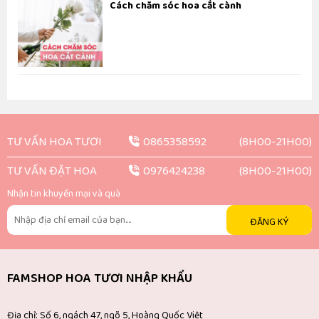
Cách chăm sóc hoa cắt cành
TƯ VẤN HOA TƯƠI
0865358592
(8H00-21H00)
TƯ VẤN ĐẶT HOA
0976424238
(8H00-21H00)
Nhận tin khuyến mại và quà
ĐĂNG KÝ
FAMSHOP HOA TƯƠI NHẬP KHẨU
Địa chỉ: Số 6, ngách 47, ngõ 5, Hoàng Quốc Việt