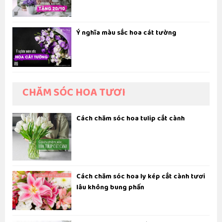
Ý nghĩa màu sắc hoa cát tường
CHĂM SÓC HOA TƯƠI
Cách chăm sóc hoa tulip cắt cành
Cách chăm sóc hoa ly kép cắt cành tươi
lâu không bung phấn