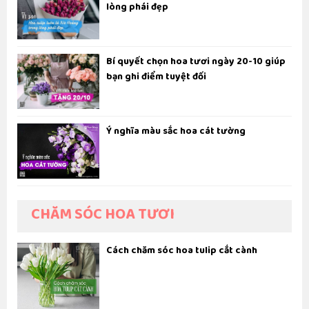
lòng phái đẹp
Bí quyết chọn hoa tươi ngày 20-10 giúp
bạn ghi điểm tuyệt đối
Ý nghĩa màu sắc hoa cát tường
CHĂM SÓC HOA TƯƠI
Cách chăm sóc hoa tulip cắt cành