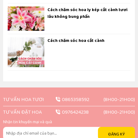
Cách chăm sóc hoa ly kép cắt cành tươi
lâu không bung phấn
Cách chăm sóc hoa cắt cành
TƯ VẤN HOA TƯƠI
0865358592
(8H00-21H00)
TƯ VẤN ĐẶT HOA
0976424238
(8H00-21H00)
Nhận tin khuyến mại và quà
ĐĂNG KÝ