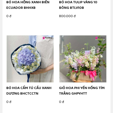
BÓ HOA HỒNG XANH BIỂN
BÓ HOA TULIP VÀNG 10
ECUADOR BHHXB
BÔNG BTLV10B
0 đ
800.000 đ
BÓ HOA CẨM TÚ CẦU XANH
GIỎ HOA PHI YẾN HỒNG TÍM
DƯƠNG BHCTCCTN
TRẮNG GHPYHTT
0 đ
0 đ